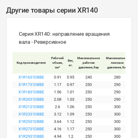
Другие товары серии XR140
Серия XR140: направление вращения
вала - Реверсивное
Мак
Рабочий
Максимальное
Максимальное
Вес,
Код производителя
объем,
рабочее
пиковое
кг.
вра
см³
давление, бар
давление, бар
X1R1631DBBE
0.91
0.95
240
280
X1R1731DBBE
1.17
0.97
250
290
X1R1831DBBE
1.56
1.01
250
290
X1R2031DBBE
2.08
1.03
250
290
X1R2131DBBE
2.6
1.06
250
300
X1R2331DBBE
3.12
1.09
250
300
X1R2531DBBE
3.64
1.12
250
300
X1R2731DBBE
4.16
1.17
250
300
X1R2931DBBE
4.94
1.2
250
300