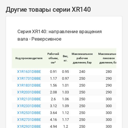
Другие товары серии XR140
Серия XR140: направление вращения
вала - Реверсивное
Мак
Рабочий
Максимальное
Максимальное
Вес,
Код производителя
объем,
рабочее
пиковое
кг.
вра
см³
давление, бар
давление, бар
X1R1631DBBE
0.91
0.95
240
280
X1R1731DBBE
1.17
0.97
250
290
X1R1831DBBE
1.56
1.01
250
290
X1R2031DBBE
2.08
1.03
250
290
X1R2131DBBE
2.6
1.06
250
300
X1R2331DBBE
3.12
1.09
250
300
X1R2531DBBE
3.64
1.12
250
300
X1R2731DBBE
4.16
1.17
250
300
X1R2931DBBE
4.94
1.2
250
300