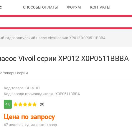
СПОСОБЫ ОПЛАТЫ
ФОРУМ
КОНТАКТЫ
й гидравлический насос Vivoil серии XP012 X0P0511BBBA
асос Vivoil серии XP012 X0P0511BBBA
е товары серии
Код товара: GH-6101
Код завода производителя : X0P0511BBBA
4.8
(9)
Цена по запросу
67 человек купили этот товар