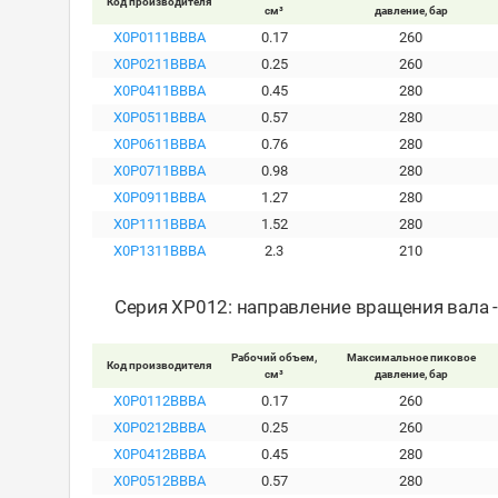
Код производителя
см³
давление, бар
X0P0111BBBA
0.17
260
X0P0211BBBA
0.25
260
X0P0411BBBA
0.45
280
X0P0511BBBA
0.57
280
X0P0611BBBA
0.76
280
X0P0711BBBA
0.98
280
X0P0911BBBA
1.27
280
X0P1111BBBA
1.52
280
X0P1311BBBA
2.3
210
Серия XP012: направление вращения вала 
Рабочий объем,
Максимальное пиковое
Код производителя
см³
давление, бар
X0P0112BBBA
0.17
260
X0P0212BBBA
0.25
260
X0P0412BBBA
0.45
280
X0P0512BBBA
0.57
280