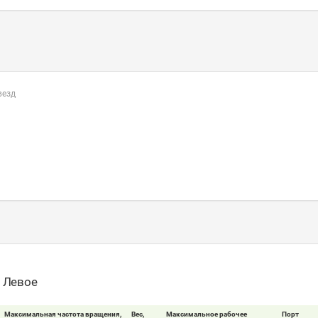
везд
- Левое
Максимальная частота вращения,
Вес,
Максимальное рабочее
Порт