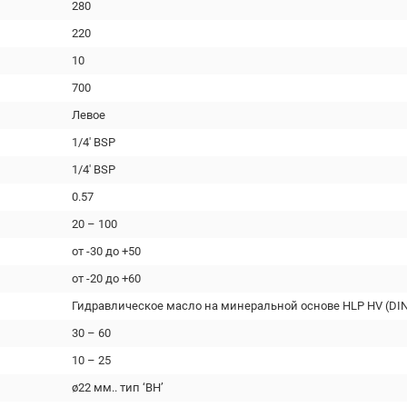
280
220
10
700
Левое
1/4' BSP
1/4' BSP
0.57
20 – 100
от -30 до +50
от -20 до +60
Гидравлическое масло на минеральной основе HLP HV (DIN
30 – 60
10 – 25
ø22 мм.. тип ‘BH’