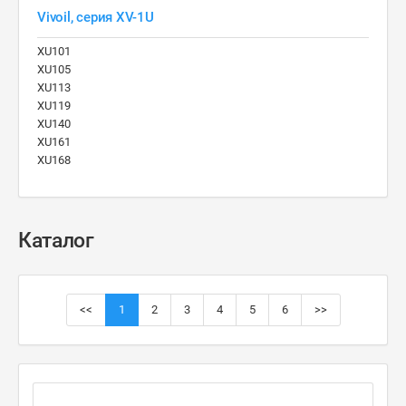
Vivoil, серия XV-1U
XU101
XU105
XU113
XU119
XU140
XU161
XU168
Каталог
<<
1
2
3
4
5
6
>>