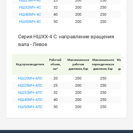
НШ25МЧ-4C
25
200
250
280
НШ32МЧ-4C
32
200
250
280
НШ40МЧ-4C
40
200
250
280
НШ50МЧ-4C
50
200
250
280
Серия НШXX-4 C: направление вращения
вала - Левое
Рабочий
Максимальное
Максимальное
Максимал
Код производителя
объем,
рабочее
периодическое
пиково
см³
давление, бар
давление, бар
давление,
НШ20МЧ-4ЛC
20
200
250
280
НШ25МЧ-4ЛC
25
200
250
280
НШ32МЧ-4ЛC
32
200
250
280
НШ40МЧ-4ЛC
40
200
250
280
НШ50МЧ-4ЛC
50
200
250
280