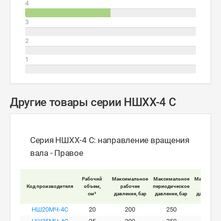
4
3
2
1
Другие товары серии НШXX-4 C
Серия НШXX-4 C: направление вращения
вала - Правое
Рабочий
Максимальное
Максимальное
Максимал
Код производителя
объем,
рабочее
периодическое
пиково
см³
давление, бар
давление, бар
давление,
НШ20МЧ-4C
20
200
250
280