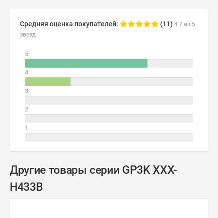
Средняя оценка покупателей:
(11)
4.7 из 5
звезд
5
4
3
2
1
Другие товары серии GP3K XXX-
H433B