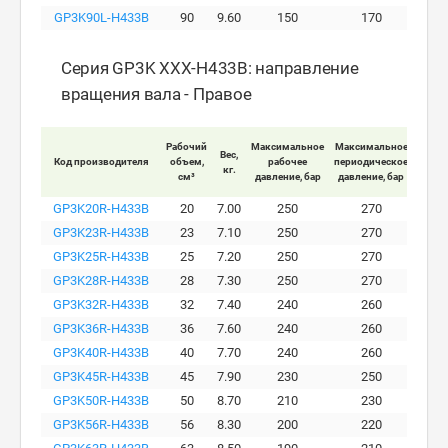
GP3K90L-H433B
90
9.60
150
170
Серия GP3K XXX-H433B: направление
вращения вала - Правое
Рабочий
Максимальное
Максимальное
Макс
Вес,
Код производителя
объем,
рабочее
периодическое
пи
кг.
см³
давление, бар
давление, бар
давле
GP3K20R-H433B
20
7.00
250
270
GP3K23R-H433B
23
7.10
250
270
GP3K25R-H433B
25
7.20
250
270
GP3K28R-H433B
28
7.30
250
270
GP3K32R-H433B
32
7.40
240
260
GP3K36R-H433B
36
7.60
240
260
GP3K40R-H433B
40
7.70
240
260
GP3K45R-H433B
45
7.90
230
250
GP3K50R-H433B
50
8.70
210
230
GP3K56R-H433B
56
8.30
200
220