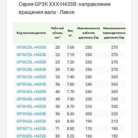
Серия GP3K XXX-H433B: направление
вращения вала - Левое
Рабочий
Максимальное
Максимальное
Макс
Вес,
Код производителя
объем,
рабочее
периодическое
пи
кг.
см³
давление, бар
давление, бар
давле
GP3K20L-H433B
20
7.00
250
270
GP3K23L-H433B
23
7.10
250
270
GP3K25L-H433B
25
7.20
250
270
GP3K28L-H433B
28
7.30
250
270
GP3K32L-H433B
32
7.40
240
260
GP3K36L-H433B
36
7.60
240
260
GP3K40L-H433B
40
7.70
240
260
GP3K45L-H433B
45
7.90
230
250
GP3K50L-H433B
50
8.70
210
230
GP3K56L-H433B
56
8.30
200
220
GP3K63L-H433B
63
8.50
190
210
GP3K71L-H433B
71
8.80
170
190
GP3K80L-H433B
80
9.20
160
180