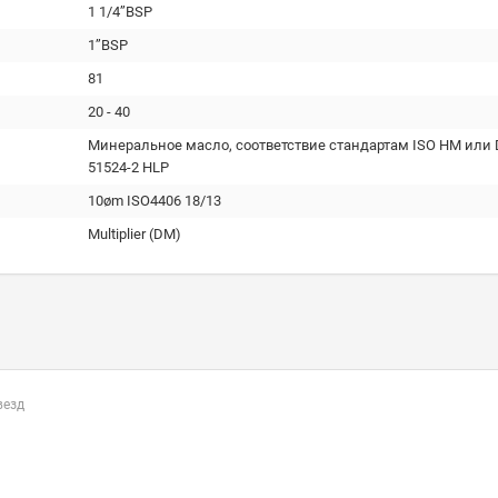
1 1/4’’BSP
1’’BSP
81
20 - 40
Минеральное масло, соответствие стандартам ISO HM или 
51524-2 HLP
10øm ISO4406 18/13
Multiplier (DM)
везд