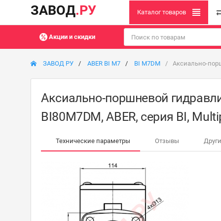
ЗАВОД
.РУ
Каталог товаров
Акции и скидки
ЗАВОД РУ
ABER BI M7
BI M7DM
Аксиально-порш
Аксиально-поршневой гидравл
BI80M7DM, ABER, серия BI, Multip
Технические параметры
Отзывы
Други