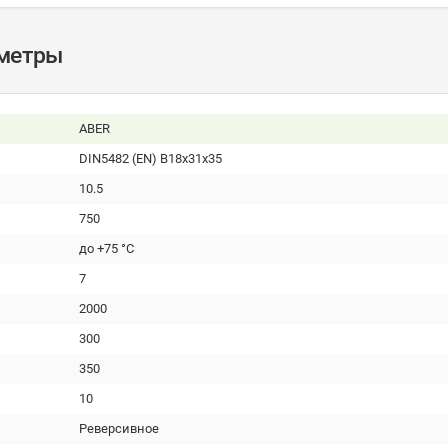
аметры
ABER
DIN5482 (EN) B18x31x35
10.5
750
до +75 °С
7
2000
300
350
10
Реверсивное