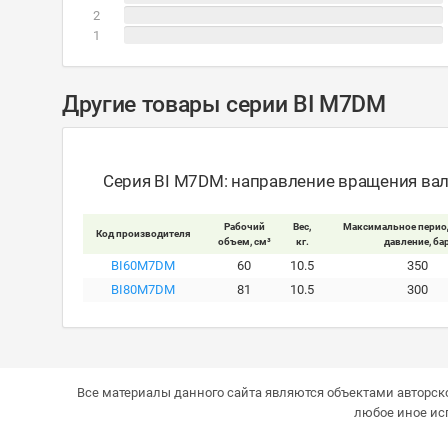
2
1
Другие товары серии BI M7DM
Серия BI M7DM: направление вращения вал
Рабочий
Вес,
Максимальное перио
Код производителя
объем, см³
кг.
давление, ба
BI60M7DM
60
10.5
350
BI80M7DM
81
10.5
300
Все материалы данного сайта являются объектами авторско
любое иное ис