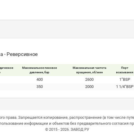
а - Реверсивное
дическое
Максимальное пиковое
Максимальная частота
Порт
р
давление, бар
вращения, об/мин
всасывания
400
2600
1’’BSP
350
2000
1 1/4’’BSP
го права. Запрещается копирование, распространение (в том числе путе
пользование информации и объектов без предварительного согласия пр
© 2015 - 2026. ЗАВОД РУ