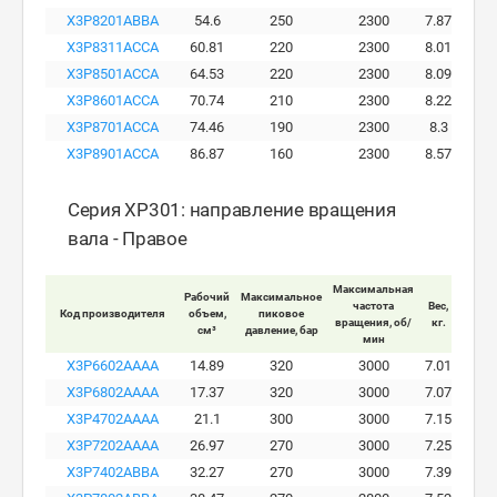
X3P8201ABBA
54.6
250
2300
7.87
X3P8311ACCA
60.81
220
2300
8.01
X3P8501ACCA
64.53
220
2300
8.09
X3P8601ACCA
70.74
210
2300
8.22
X3P8701ACCA
74.46
190
2300
8.3
X3P8901ACCA
86.87
160
2300
8.57
Серия XP301: направление вращения
вала - Правое
Максимальная
Рабочий
Максимальное
Макси
частота
Вес,
Код производителя
объем,
пиковое
ра
вращения, об/
кг.
см³
давление, бар
давле
мин
X3P6602AAAA
14.89
320
3000
7.01
X3P6802AAAA
17.37
320
3000
7.07
X3P4702AAAA
21.1
300
3000
7.15
X3P7202AAAA
26.97
270
3000
7.25
X3P7402ABBA
32.27
270
3000
7.39