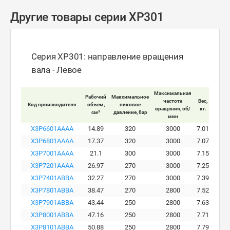
Другие товары серии XP301
Серия XP301: направление вращения
вала - Левое
Максимальная
Рабочий
Максимальное
Макси
частота
Вес,
Код производителя
объем,
пиковое
ра
вращения, об/
кг.
см³
давление, бар
давле
мин
X3P6601AAAA
14.89
320
3000
7.01
X3P6801AAAA
17.37
320
3000
7.07
X3P7001AAAA
21.1
300
3000
7.15
X3P7201AAAA
26.97
270
3000
7.25
X3P7401ABBA
32.27
270
3000
7.39
X3P7801ABBA
38.47
270
2800
7.52
X3P7901ABBA
43.44
250
2800
7.63
X3P8001ABBA
47.16
250
2800
7.71
X3P8101ABBA
50.88
250
2800
7.79