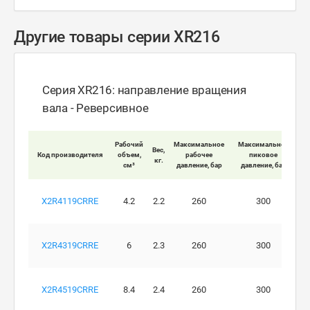
Другие товары серии XR216
Серия XR216: направление вращения
вала - Реверсивное
Мак
Рабочий
Максимальное
Максимальное
Вес,
Код производителя
объем,
рабочее
пиковое
кг.
вра
см³
давление, бар
давление, бар
X2R4119CRRE
4.2
2.2
260
300
X2R4319CRRE
6
2.3
260
300
X2R4519CRRE
8.4
2.4
260
300