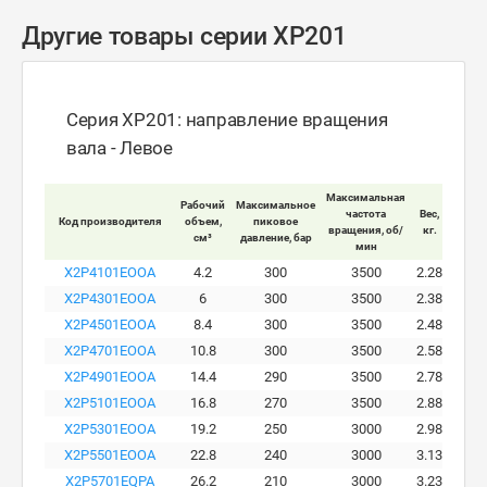
Другие товары серии XP201
Серия XP201: направление вращения
вала - Левое
Максимальная
Рабочий
Максимальное
Макси
частота
Вес,
Код производителя
объем,
пиковое
ра
вращения, об/
кг.
см³
давление, бар
давле
мин
X2P4101EOOA
4.2
300
3500
2.28
X2P4301EOOA
6
300
3500
2.38
X2P4501EOOA
8.4
300
3500
2.48
X2P4701EOOA
10.8
300
3500
2.58
X2P4901EOOA
14.4
290
3500
2.78
X2P5101EOOA
16.8
270
3500
2.88
X2P5301EOOA
19.2
250
3000
2.98
X2P5501EOOA
22.8
240
3000
3.13
X2P5701EQPA
26.2
210
3000
3.23