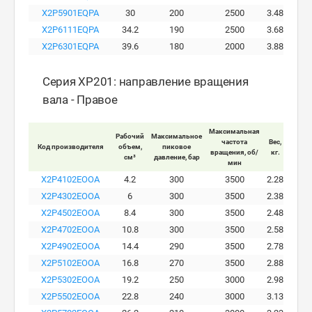
X2P5901EQPA
30
200
2500
3.48
X2P6111EQPA
34.2
190
2500
3.68
X2P6301EQPA
39.6
180
2000
3.88
Серия XP201: направление вращения
вала - Правое
Максимальная
Рабочий
Максимальное
Макси
частота
Вес,
Код производителя
объем,
пиковое
ра
вращения, об/
кг.
см³
давление, бар
давле
мин
X2P4102EOOA
4.2
300
3500
2.28
X2P4302EOOA
6
300
3500
2.38
X2P4502EOOA
8.4
300
3500
2.48
X2P4702EOOA
10.8
300
3500
2.58
X2P4902EOOA
14.4
290
3500
2.78
X2P5102EOOA
16.8
270
3500
2.88
X2P5302EOOA
19.2
250
3000
2.98
X2P5502EOOA
22.8
240
3000
3.13