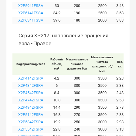
X2P5941FSSA
30
200
2500
3.48
X2P6141FSSA
34.2
190
2500
3.68
X2P6341FSSA
39.6
180
2000
3.88
Серия XP217: направление вращения
вала - Правое
Максимальная
Рабочий
Максимальное
Макси
частота
Вес,
Код производителя
объем,
пиковое
ра
вращения, об/
кг.
см³
давление, бар
давле
мин
X2P4142FSRA
4.2
300
3500
2.28
X2P4342FSRA
6
300
3500
2.38
X2P4542FSRA
8.4
300
3500
2.48
X2P4742FSRA
10.8
300
3500
2.58
X2P4942FSRA
14.4
290
3500
2.78
X2P5142FSRA
16.8
270
3500
2.88
X2P5342FSRA
19.2
250
3000
2.98
X2P5542FSRA
22.8
240
3000
3.13