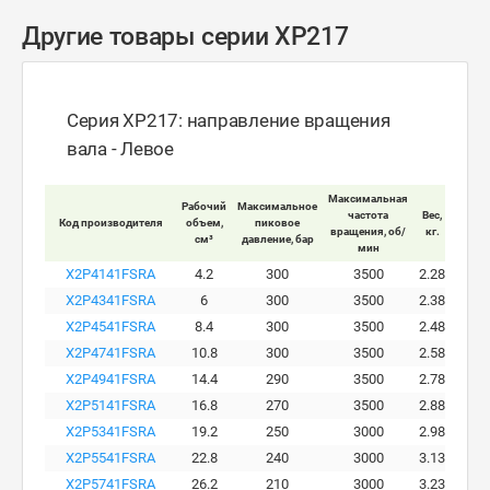
Другие товары серии XP217
Серия XP217: направление вращения
вала - Левое
Максимальная
Рабочий
Максимальное
Макси
частота
Вес,
Код производителя
объем,
пиковое
ра
вращения, об/
кг.
см³
давление, бар
давле
мин
X2P4141FSRA
4.2
300
3500
2.28
X2P4341FSRA
6
300
3500
2.38
X2P4541FSRA
8.4
300
3500
2.48
X2P4741FSRA
10.8
300
3500
2.58
X2P4941FSRA
14.4
290
3500
2.78
X2P5141FSRA
16.8
270
3500
2.88
X2P5341FSRA
19.2
250
3000
2.98
X2P5541FSRA
22.8
240
3000
3.13
X2P5741FSRA
26.2
210
3000
3.23