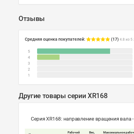
Отзывы
Средняя оценка покупателей:
(17)
4.8 из 5
5
4
3
2
1
Другие товары серии XR168
Серия XR168: направление вращения вала 
Рабочий
Вес,
Максимальное рабоч