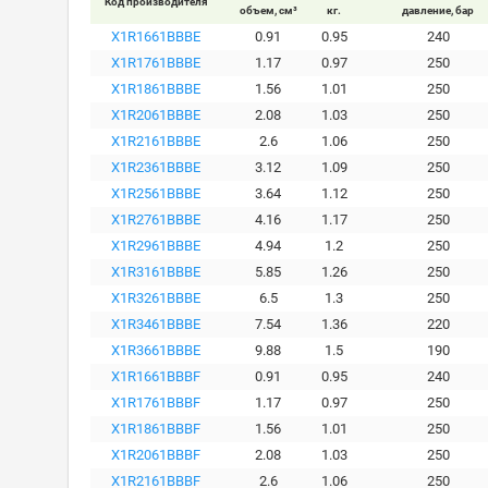
Код производителя
объем, см³
кг.
давление, бар
X1R1661BBBE
0.91
0.95
240
X1R1761BBBE
1.17
0.97
250
X1R1861BBBE
1.56
1.01
250
X1R2061BBBE
2.08
1.03
250
X1R2161BBBE
2.6
1.06
250
X1R2361BBBE
3.12
1.09
250
X1R2561BBBE
3.64
1.12
250
X1R2761BBBE
4.16
1.17
250
X1R2961BBBE
4.94
1.2
250
X1R3161BBBE
5.85
1.26
250
X1R3261BBBE
6.5
1.3
250
X1R3461BBBE
7.54
1.36
220
X1R3661BBBE
9.88
1.5
190
X1R1661BBBF
0.91
0.95
240
X1R1761BBBF
1.17
0.97
250
X1R1861BBBF
1.56
1.01
250
X1R2061BBBF
2.08
1.03
250
X1R2161BBBF
2.6
1.06
250