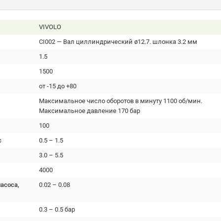
VIVOLO
CI002 — Вал циллиндрический ø12.7. шлонка 3.2 мм
1.5
1500
от -15 до +80
Максимальное число оборотов в минуту 1100 об/мин.
Максимальное давление 170 бар
100
с
0.5 – 1.5
3.0 – 5.5
4000
асоса,
0.02 – 0.08
0.3 – 0.5 бар