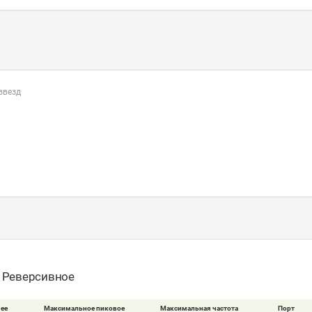
 звезд
- Реверсивное
ее
Максимальное пиковое
Максимальная частота
Порт