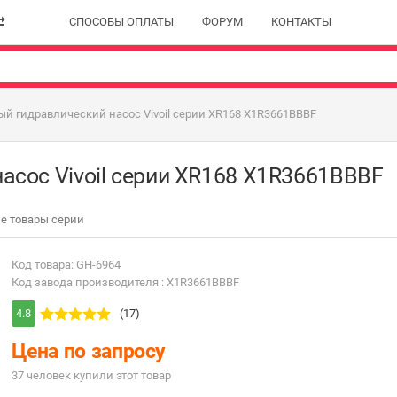
СПОСОБЫ ОПЛАТЫ
ФОРУМ
КОНТАКТЫ
й гидравлический насос Vivoil серии XR168 X1R3661BBBF
асос Vivoil серии XR168 X1R3661BBBF
е товары серии
Код товара: GH-6964
Код завода производителя : X1R3661BBBF
4.8
(17)
Цена по запросу
37 человек купили этот товар