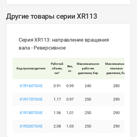
Другие товары серии XR113
Серия XR113: направление вращения
вала - Реверсивное
Мак
Рабочий
Максимальное
Максимальное
Вес,
Код производителя
объем,
рабочее
пиковое
кг.
вра
см³
давление, бар
давление, бар
X1R1607GIIE
0.91
0.95
240
280
X1R1707GIIE
1.17
0.97
250
290
X1R1807GIIE
1.56
1.01
250
290
X1R2007GIIE
2.08
1.03
250
290