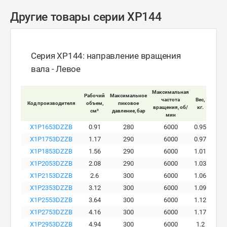
Другие товары серии XP144
Серия XP144: направление вращения
вала - Левое
Максимальная
Рабочий
Максимальное
Макси
частота
Вес,
Код производителя
объем,
пиковое
ра
вращения, об/
кг.
см³
давление, бар
давле
мин
X1P1653DZZB
0.91
280
6000
0.95
X1P1753DZZB
1.17
290
6000
0.97
X1P1853DZZB
1.56
290
6000
1.01
X1P2053DZZB
2.08
290
6000
1.03
X1P2153DZZB
2.6
300
6000
1.06
X1P2353DZZB
3.12
300
6000
1.09
X1P2553DZZB
3.64
300
6000
1.12
X1P2753DZZB
4.16
300
6000
1.17
X1P2953DZZB
4.94
300
6000
1.2