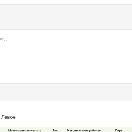
везд
- Левое
Максимальная частота
Вес,
Максимальное рабочее
Порт