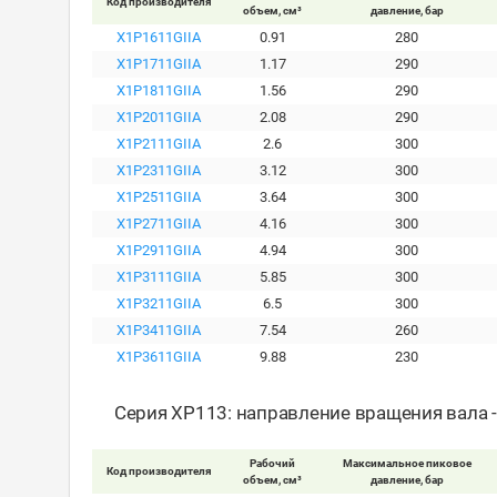
Код производителя
объем, см³
давление, бар
X1P1611GIIA
0.91
280
X1P1711GIIA
1.17
290
X1P1811GIIA
1.56
290
X1P2011GIIA
2.08
290
X1P2111GIIA
2.6
300
X1P2311GIIA
3.12
300
X1P2511GIIA
3.64
300
X1P2711GIIA
4.16
300
X1P2911GIIA
4.94
300
X1P3111GIIA
5.85
300
X1P3211GIIA
6.5
300
X1P3411GIIA
7.54
260
X1P3611GIIA
9.88
230
Серия XP113: направление вращения вала 
Рабочий
Максимальное пиковое
Код производителя
объем, см³
давление, бар