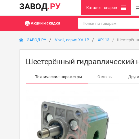
ЗАВОД
.РУ
Каталог товаров
Акции и скидки
ЗАВОД РУ
Vivoil, серия XV-1P
XP113
Шестерённы
Шестерённый гидравлический на
Технические параметры
Отзывы
Други