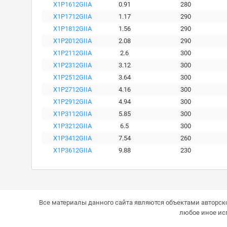
X1P1612GIIA
0.91
280
X1P1712GIIA
1.17
290
X1P1812GIIA
1.56
290
X1P2012GIIA
2.08
290
X1P2112GIIA
2.6
300
X1P2312GIIA
3.12
300
X1P2512GIIA
3.64
300
X1P2712GIIA
4.16
300
X1P2912GIIA
4.94
300
X1P3112GIIA
5.85
300
X1P3212GIIA
6.5
300
X1P3412GIIA
7.54
260
X1P3612GIIA
9.88
230
Все материалы данного сайта являются объектами авторско
любое иное ис