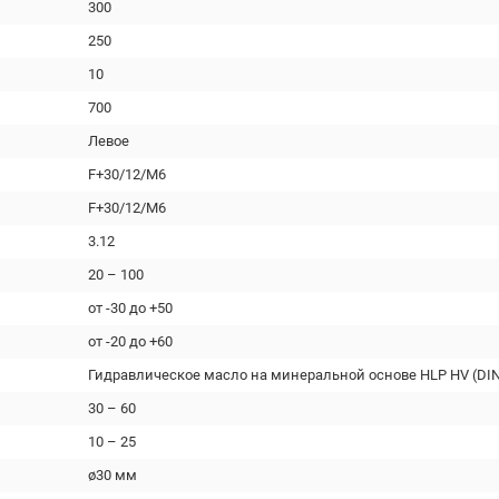
300
250
10
700
Левое
F+30/12/M6
F+30/12/M6
3.12
20 – 100
от -30 до +50
от -20 до +60
Гидравлическое масло на минеральной основе HLP HV (DIN
30 – 60
10 – 25
ø30 мм