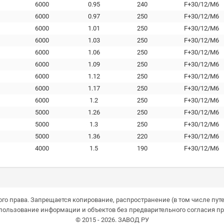
6000
0.95
240
F+30/12/M6
6000
0.97
250
F+30/12/M6
6000
1.01
250
F+30/12/M6
6000
1.03
250
F+30/12/M6
6000
1.06
250
F+30/12/M6
6000
1.09
250
F+30/12/M6
6000
1.12
250
F+30/12/M6
6000
1.17
250
F+30/12/M6
6000
1.2
250
F+30/12/M6
5000
1.26
250
F+30/12/M6
5000
1.3
250
F+30/12/M6
5000
1.36
220
F+30/12/M6
4000
1.5
190
F+30/12/M6
го права. Запрещается копирование, распространение (в том числе путе
пользование информации и объектов без предварительного согласия пр
© 2015 - 2026. ЗАВОД РУ