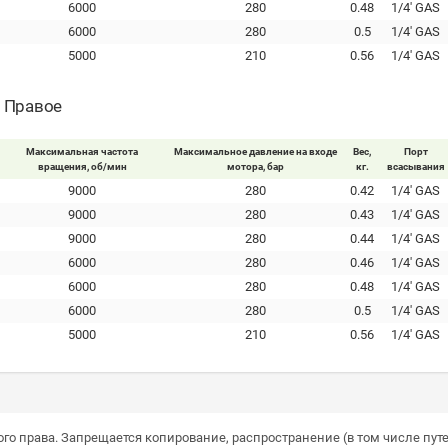
6000
280
0.48
1/4' GAS
6000
280
0.5
1/4' GAS
5000
210
0.56
1/4' GAS
- Правое
Максимальная частота
Максимальное давление на входе
Вес,
Порт
вращения, об/мин
мотора, бар
кг.
всасывания
9000
280
0.42
1/4' GAS
9000
280
0.43
1/4' GAS
9000
280
0.44
1/4' GAS
6000
280
0.46
1/4' GAS
6000
280
0.48
1/4' GAS
6000
280
0.5
1/4' GAS
5000
210
0.56
1/4' GAS
го права. Запрещается копирование, распространение (в том числе путе