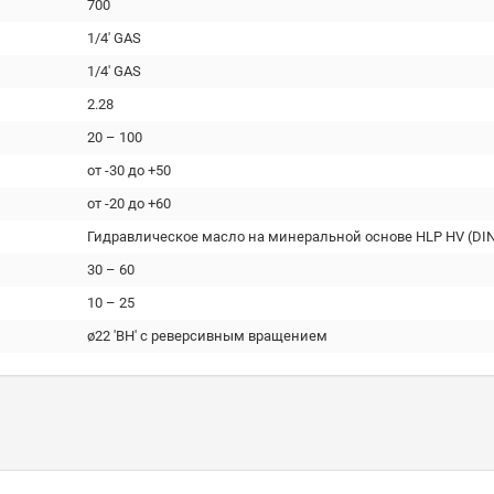
700
1/4' GAS
1/4' GAS
2.28
20 – 100
от -30 до +50
от -20 до +60
Гидравлическое масло на минеральной основе HLP HV (DIN
30 – 60
10 – 25
ø22 'ВН' с реверсивным вращением