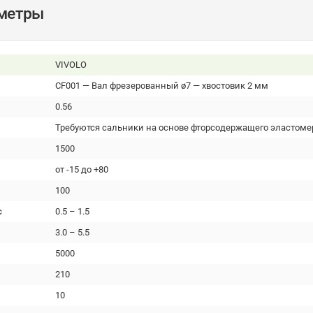
аметры
VIVOLO
CF001 — Вал фрезерованный ø7 — хвостовик 2 мм
0.56
Требуются сальники на основе фторсодержащего эластоме
1500
от -15 до +80
100
с
0.5 – 1.5
3.0 – 5.5
5000
210
10