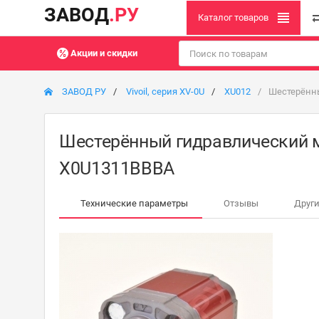
ЗАВОД
.РУ
Каталог товаров
Акции и скидки
ЗАВОД РУ
Vivoil, серия XV-0U
XU012
Шестерённы
Шестерённый гидравлический мот
X0U1311BBBA
Технические параметры
Отзывы
Други