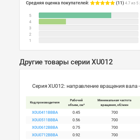
Средняя оценка покупателей:
(11)
4.7 из 5
5
4
3
2
1
Другие товары серии XU012
Серия XU012: направление вращения вала 
Рабочий
Минимальная частота
Код производителя
объем, см³
вращения, об/мин
X0U0411BBBA
0.45
700
X0U0511BBBA
0.56
700
X0U0612BBBA
0.75
700
X0U0712BBBA
0.92
700