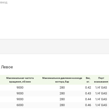
 звезд
- Левое
Максимальная частота
Максимальное давление на входе
Вес,
Порт
вращения, об/мин
мотора, бар
кг.
всасывания
9000
280
0.42
1/4' GAS
9000
280
0.43
1/4' GAS
9000
280
0.44
1/4' GAS
6000
280
0.46
1/4' GAS