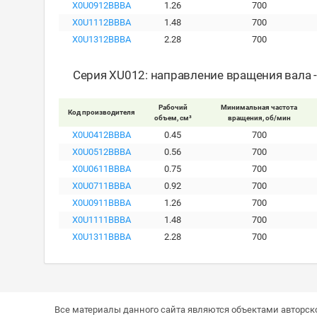
X0U0912BBBA
1.26
700
X0U1112BBBA
1.48
700
X0U1312BBBA
2.28
700
Серия XU012: направление вращения вала 
Рабочий
Минимальная частота
Код производителя
объем, см³
вращения, об/мин
X0U0412BBBA
0.45
700
X0U0512BBBA
0.56
700
X0U0611BBBA
0.75
700
X0U0711BBBA
0.92
700
X0U0911BBBA
1.26
700
X0U1111BBBA
1.48
700
X0U1311BBBA
2.28
700
Все материалы данного сайта являются объектами авторско