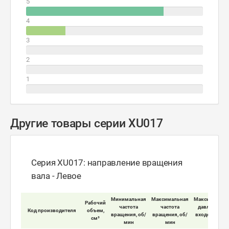
5
4
3
2
1
Другие товары серии XU017
Серия XU017: направление вращения
вала - Левое
Минимальная
Максимальная
Максимально
Рабочий
частота
частота
давление на
Код производителя
объем,
вращения, об/
вращения, об/
входе мотора
см³
мин
мин
бар