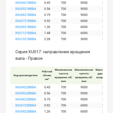
X0U0421BBBA
0.45
700
9000
280
X0U0521BBBA
0.56
700
9000
280
X0U0621BBBA
0.75
700
9000
280
X0U0721BBBA
0.92
700
6000
280
X0U0921BBBA
1.26
700
6000
280
X0U1121BBBA
1.48
700
6000
280
X0U1321BBBA
2.28
700
5000
210
Серия XU017: направление вращения
вала - Правое
Минимальная
Максимальная
Максимально
Рабочий
частота
частота
давление на
Код производителя
объем,
вращения, об/
вращения, об/
входе мотора
см³
мин
мин
бар
X0U0422BBBA
0.45
700
9000
280
X0U0522BBBA
0.56
700
9000
280
X0U0622BBBA
0.75
700
9000
280
X0U0722BBBA
0.92
700
6000
280
X0U0922BBBA
1.26
700
6000
280