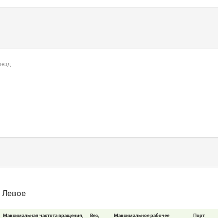
везд
- Левое
Максимальная частота вращения,
Вес,
Максимальное рабочее
Порт