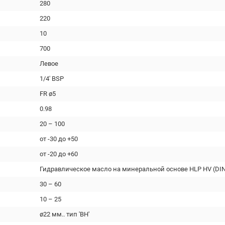
280
220
10
700
Левое
1/4' BSP
FR ø5
0.98
20 – 100
от -30 до +50
от -20 до +60
Гидравлическое масло на минеральной основе HLP HV (DIN
30 – 60
10 – 25
ø22 мм.. тип 'BH'