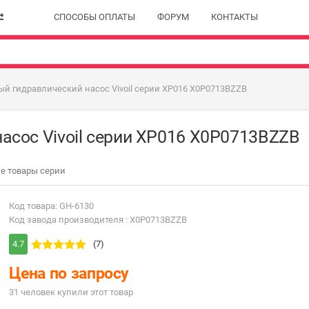
СПОСОБЫ ОПЛАТЫ
ФОРУМ
КОНТАКТЫ
й гидравлический насос Vivoil серии XP016 X0P0713BZZB
асос Vivoil серии XP016 X0P0713BZZB
е товары серии
Код товара: GH-6130
Код завода производителя : X0P0713BZZB
4.7
(7)
Цена по запросу
31 человек купили этот товар