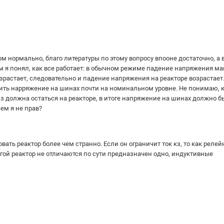
ом нормально, благо литературы по этому вопросу впооне достаточно, а 
 я понял, как все работает: в обычном режиме падение напряжения м
возрастает, следовательно и падение напряжения на реакторе возрастает.
анить нарряжение на шинах почти на номинальном уровне. Не понимаю, к
з должна остаться на реакторе, в итоге напряжение на шинах должно 
чем я не прав?
овать реактор более чем странно. Если он ограничит ток кз, то как реле
угой реактор не отличаются по сути предназначен одно, индуктивные