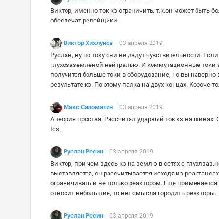
Виктор, именно ток кз ограничить, т.к.он может быть
обеспечат релейщики.
Виктор Хихлунов
03 апреля 2019
Руслан, ну по току они не дадут чувствительности. Есл
глухозаземленой нейтралью. И коммутационные токи за
получится больше токи в оборудование, но вы наверно
результате кз. По этому палка на двух концах. Короче т
Макс Саломатин
03 апреля 2019
А теория простая. Рассчитал ударный ток кз на шинах. 
Ics.
Руслан Ресин
03 апреля 2019
Виктор, при чем здесь кз на землю в сетях с глухлзаз
выставляется, он рассчитывается исходя из реактансах
ограничивать и не только реактором. Еще применяется
относит.небольшие, то нет смысла городить реакторы.
Руслан Ресин
03 апреля 2019