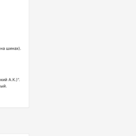
на шинах).
ий А.К.)".
ный.