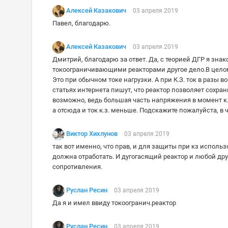
Алексей Казакович
03 апреля 2019
Павел, благодарю.
Алексей Казакович
03 апреля 2019
Дмитрий, благодарю за ответ. Да, с теорией ДГР я знак
токоограничивающими реакторами другое дело.В целом
Это при обычном токе нагрузки. А при К.З. ток в разы 
статьях интернета пишут, что реактор позволяет сохр
возможно, ведь большая часть напряжения в момент к.
а отсюда и ток к.з. меньше. Подскажите пожалуйста, в 
Виктор Хихлунов
03 апреля 2019
так вот именно, что прав, и для защиты при кз использ
должна отработать. И дугогасящий реактор и любой др
сопротивления.
Руслан Ресин
03 апреля 2019
Да я и имел ввиду токоогранич.реактор
Руслан Ресин
03 апреля 2019