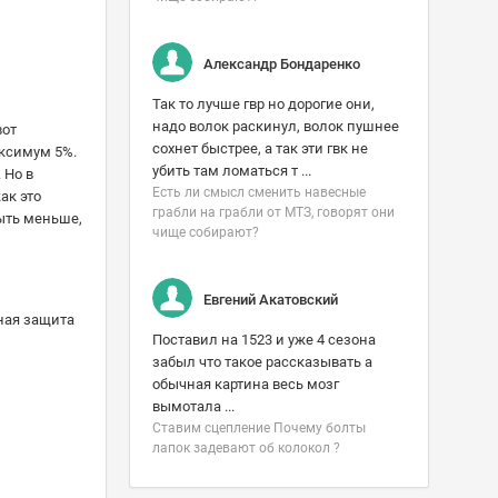
Александр Бондаренко
Так то лучше гвр но дорогие они,
надо волок раскинул, волок пушнее
вот
сохнет быстрее, а так эти гвк не
аксимум 5%.
убить там ломаться т ...
 Но в
Есть ли смысл сменить навесные
ак это
грабли на грабли от МТЗ, говорят они
быть меньше,
чище собирают?
Евгений Акатовский
йная защита
Поставил на 1523 и уже 4 сезона
забыл что такое рассказывать а
обычная картина весь мозг
вымотала ...
Ставим сцепление Почему болты
лапок задевают об колокол ?