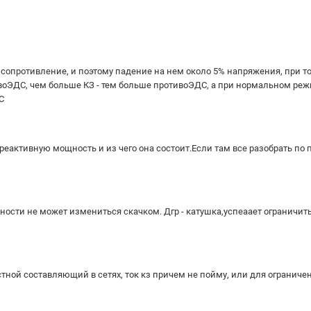
е сопротивление, и поэтому падение на нем около 5% напряжения, при то
тивоЭДС, чем больше КЗ - тем больше противоЭДС, а при нормальном ре
С
 реактивную мощность и из чего она состоит.Если там все разобрать по 
ости не может измениться скачком. Дгр - катушка,успеаает ограничить
тной составляющий в сетях, ток кз причем не пойму, или для ограничен