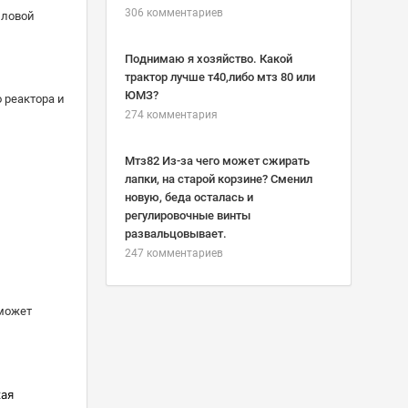
306 комментариев
иловой
Поднимаю я хозяйство. Какой
трактор лучше т40,либо мтз 80 или
ЮМЗ?
 реактора и
274 комментария
Мтз82 Из-за чего может сжирать
лапки, на старой корзине? Сменил
новую, беда осталась и
регулировочные винты
развальцовывает.
247 комментариев
 может
кая