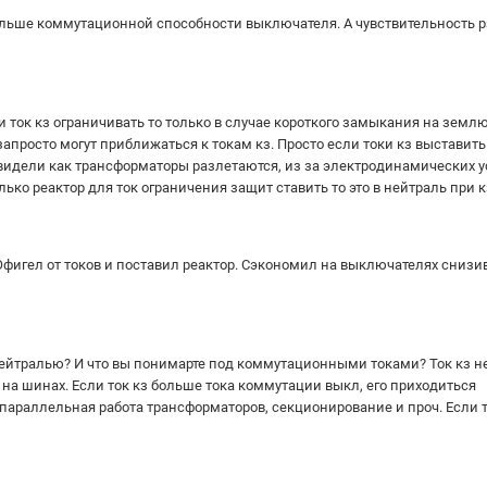
 больше коммутационной способности выключателя. А чувствительность р
ии ток кз ограничивать то только в случае короткого замыкания на землю
просто могут приближаться к токам кз. Просто если токи кз выставить
 видели как трансформаторы разлетаются, из за электродинамических у
олько реактор для ток ограничения защит ставить то это в нейтраль при 
Офигел от токов и поставил реактор. Сэкономил на выключателях снизив 
.нейтралью? И что вы понимарте под коммутационными токами? Ток кз н
 на шинах. Если ток кз больше тока коммутации выкл, его приходиться
 параллельная работа трансформаторов, секционирование и проч. Если 