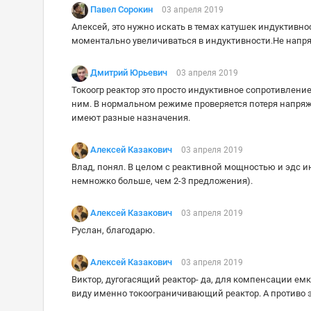
Павел Сорокин
03 апреля 2019
Алексей, это нужно искать в темах катушек индуктивно
моментально увеличиваться в индуктивности.Не напряж
Дмитрий Юрьевич
03 апреля 2019
Токоогр реактор это просто индуктивное сопротивление
ним. В нормальном режиме проверяется потеря напряже
имеют разные назначения.
Алексей Казакович
03 апреля 2019
Влад, понял. В целом с реактивной мощностью и эдс ин
немножко больше, чем 2-3 предложения).
Алексей Казакович
03 апреля 2019
Руслан, благодарю.
Алексей Казакович
03 апреля 2019
Виктор, дугогасящий реактор- да, для компенсации ем
виду именно токоограничивающий реактор. А противо эд