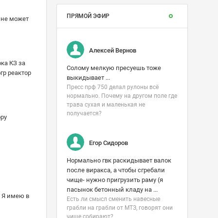
ПРЯМОЙ ЭФИР
 не может
Алексей Вернов
ка КЗ за
Солому мелкую пресуешь тоже
гр реактор
выкидывает ...
Пресс прф 750 делал рулоны всë
нормально. Почему на другом поле где
трава сухая и маленькая не
получается?
ору
Егор Сидоров
Нормально гвк раскидывает валок
после виракса, а чтобы сгребали
чище- нужно пригрузить раму (я
пасынок бетонный кладу на ...
. Я имею в
Есть ли смысл сменить навесные
грабли на грабли от МТЗ, говорят они
чище собирают?