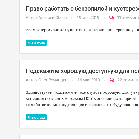
Право работать с бензопилой и кусторе
Автор:
Алексей Сбоев
19 мая 2019
11 коммен
Всем Энергии!Может у кого есть материал по персоналу: Н
Литература
Подскажите хорошую, доступную для по
Автор:
Олег Румянцев
16 мая 2019
22 коммен
Здравствуйте. Подскажите, пожалуйста, хорошую, доступ
материал по главным схемам ПС.У меня сейчас на приете 
то действительно подходящее и хорошее, т.к. буду распеча
Литература