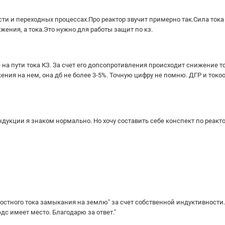
сти и переходных процессах.Про реактор звучит примерно так.Сила тока
ения, а тока.Это нужно для работы защит по кз.
 на пути тока КЗ. За счет его допсопротивления происходит снижение то
ния на нем, она дб не более 3-5%. Точную цифру не помню. ДГР и токоо
дукции я знаком нормально. Но хочу составить себе конспект по реакт
костного тока замыкания на землю" за счет собственной индуктивности
с имеет место. Благодарю за ответ."