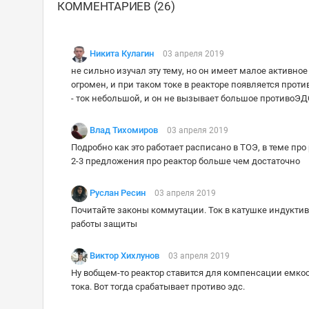
КОММЕНТАРИЕВ (26)
Никита Кулагин
03 апреля 2019
не сильно изучал эту тему, но он имеет малое активно
огромен, и при таком токе в реакторе появляется про
- ток небольшой, и он не вызывает большое противоЭД
Влад Тихомиров
03 апреля 2019
Подробно как это работает расписано в ТОЭ, в теме про
2-3 предложения про реактор больше чем достаточно
Руслан Ресин
03 апреля 2019
Почитайте законы коммутации. Ток в катушке индуктивн
работы защиты
Виктор Хихлунов
03 апреля 2019
Ну вобщем-то реактор ставится для компенсации емкос
тока. Вот тогда срабатывает противо эдс.