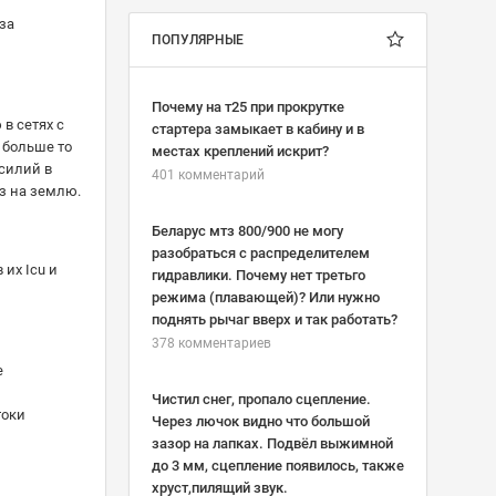
за
ПОПУЛЯРНЫЕ
Почему на т25 при прокрутке
 в сетях с
стартера замыкает в кабину и в
 больше то
местах креплений искрит?
силий в
401 комментарий
кз на землю.
Беларус мтз 800/900 не могу
разобраться с распределителем
их Icu и
гидравлики. Почему нет третьго
режима (плавающей)? Или нужно
поднять рычаг вверх и так работать?
378 комментариев
е
Чистил снег, пропало сцепление.
токи
Через лючок видно что большой
зазор на лапках. Подвёл выжимной
до 3 мм, сцепление появилось, также
хруст,пилящий звук.