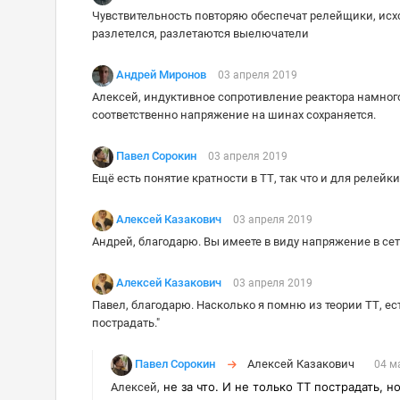
Чувствительность повторяю обеспечат релейщики, исход
разлетелся, разлетаются выелючатели
Андрей Миронов
03 апреля 2019
Алексей, индуктивное сопротивление реактора намног
соответственно напряжение на шинах сохраняется.
Павел Сорокин
03 апреля 2019
Ещё есть понятие кратности в ТТ, так что и для релейки
Алексей Казакович
03 апреля 2019
Андрей, благодарю. Вы имеете в виду напряжение в с
Алексей Казакович
03 апреля 2019
Павел, благодарю. Насколько я помню из теории ТТ, е
пострадать."
Павел Сорокин
Алексей Казакович
04 м
не за что. И не только ТТ пострадать, 
Алексей,