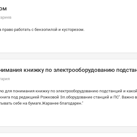
зом
тариев
а право работать с бензопилой и кусторезом.
нимания книжку по электрооборудованию подста
тария
ную для понимания книжку по электрооборудованию подстанций и како
книга под редакцией Рожковой Эл.оборудование станций и ПС". Важно в
тывать себе на бумаге.Жаранее благодарен."