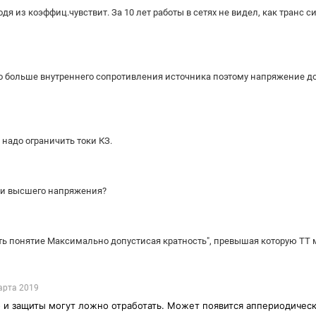
я из коэффиц.чувствит. За 10 лет работы в сетях не видел, как транс с
о больше внутреннего сопротивления источника поэтому напряжение до
 надо ограничить токи КЗ.
ети высшего напряжения?
сть понятие Максимально допустисая кратность", превышая которую ТТ
арта 2019
но и защиты могут ложно отработать. Может появится аппериодичес