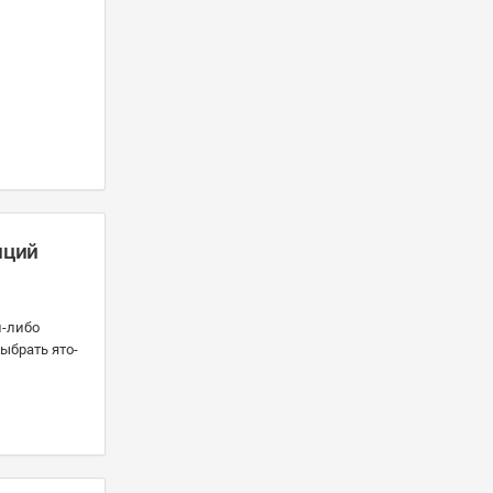
нций
й-либо
ыбрать ято-