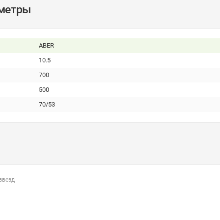
аметры
ABER
10.5
700
500
70/53
 звезд