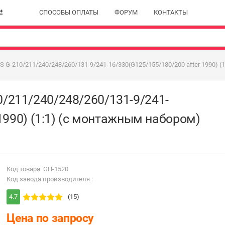
СПОСОБЫ ОПЛАТЫ
ФОРУМ
КОНТАКТЫ
G-210/211/240/248/260/131-9/241-16/330(G125/155/180/200 after 1990) (
211/240/248/260/131-9/241-
1990) (1:1) (с монтажным набором)
Код товара: GH-1520
Код завода производителя :
4.7
(15)
Цена по запросу