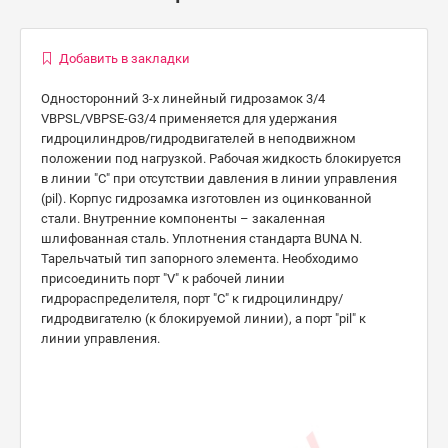
Добавить в закладки
Односторонний 3-х линейный гидрозамок 3/4
VBPSL/VBPSE-G3/4 применяется для удержания
гидроцилиндров/гидродвигателей в неподвижном
положении под нагрузкой. Рабочая жидкость блокируется
в линии "C" при отсутствии давления в линии управления
(pil). Корпус гидрозамка изготовлен из оцинкованной
стали. Внутренние компоненты – закаленная
шлифованная сталь. Уплотнения стандарта BUNA N.
Тарельчатый тип запорного элемента. Необходимо
присоединить порт "V" к рабочей линии
гидрораспределителя, порт "C" к гидроцилиндру/
гидродвигателю (к блокируемой линии), а порт "pil" к
линии управления.