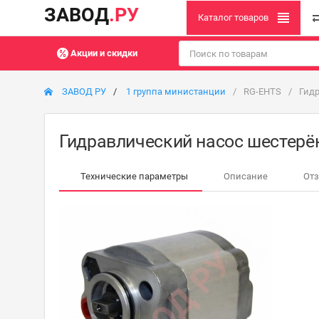
ЗАВОД
.РУ
Каталог товаров
Акции и скидки
ЗАВОД РУ
1 группа министанции
RG-EHTS
Гидр
Гидравлический насос шестерённ
Технические параметры
Описание
От