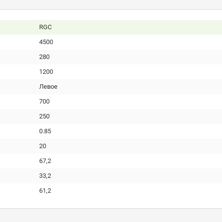
RGC
4500
280
1200
Левое
700
250
0.85
20
67,2
33,2
61,2