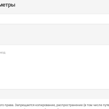
аметры
везд
го права. Запрещается копирование, распространение (в том числе путе