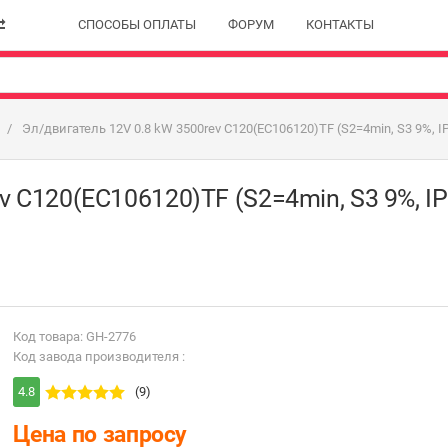
СПОСОБЫ ОПЛАТЫ
ФОРУМ
КОНТАКТЫ
Эл/двигатель 12V 0.8 kW 3500rev C120(EC106120)TF (S2=4min, S3 9%, I
v C120(EC106120)TF (S2=4min, S3 9%, IP
Код товара: GH-2776
Код завода производителя :
4.8
(9)
Цена по запросу