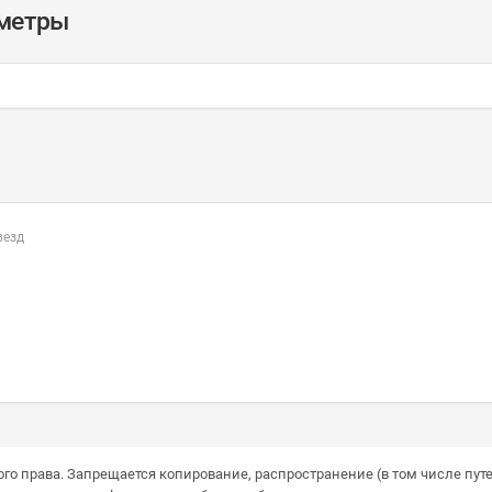
аметры
везд
го права. Запрещается копирование, распространение (в том числе путе