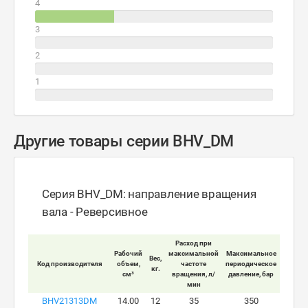
4
3
2
1
Другие товары серии BHV_DM
Серия BHV_DM: направление вращения
вала - Реверсивное
Расход при
Рабочий
максимальной
Максимальное
Макси
Вес,
Код производителя
объем,
частоте
периодическое
пик
кг.
см³
вращения, л/
давление, бар
давлен
мин
BHV21313DM
14.00
12
35
350
4