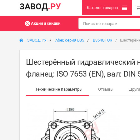
ЗАВОД
.РУ
Каталог товаров
Акции и скидки
ЗАВОД РУ
Aber, серия B35
B354GTUR
Шестерённ
Шестерённый гидравлический н
фланец: ISO 7653 (EN), вал: DIN
Технические параметры
Отзывы
Други