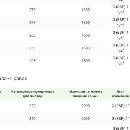
G (BSP) 1
270
1800
1/4”
G (BSP) 1
270
1800
1/4”
G (BSP) 1
260
1600
1/4”
G (BSP) 1
250
1500
1/4”
G (BSP) 1
205
1500
1/4”
ла - Правое
е
Максимальное периодическое
Максимальная частота
Порт
давление, бар
вращения, об/мин
всасывания
320
2000
G (BSP) 1”
320
2000
G (BSP) 1”
G (BSP) 1