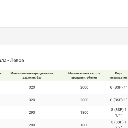
ла - Левое
е
Максимальное периодическое
Максимальная частота
Порт
давление, бар
вращения, об/мин
всасывания
320
2000
G (BSP) 1”
320
2000
G (BSP) 1”
G (BSP) 1
290
1800
1/4”
G (BSP) 1
280
1800
1/4”