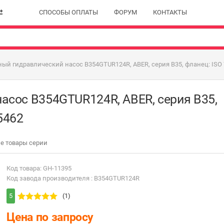
СПОСОБЫ ОПЛАТЫ
ФОРУМ
КОНТАКТЫ
ый гидравлический насос B354GTUR124R, ABER, серия B35, фланец: ISO 76
асос B354GTUR124R, ABER, серия B35,
 5462
е товары серии
Код товара: GH-11395
Код завода производителя : B354GTUR124R
5
(1)
Цена по запросу