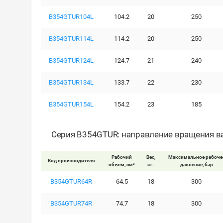
B354GTUR104L
104.2
20
250
B354GTUR114L
114.2
20
250
B354GTUR124L
124.7
21
240
B354GTUR134L
133.7
22
230
B354GTUR154L
154.2
23
185
Серия B354GTUR: направление вращения ва
Рабочий
Вес,
Максимальное рабоче
Код производителя
объем, см³
кг.
давление, бар
B354GTUR64R
64.5
18
300
B354GTUR74R
74.7
18
300