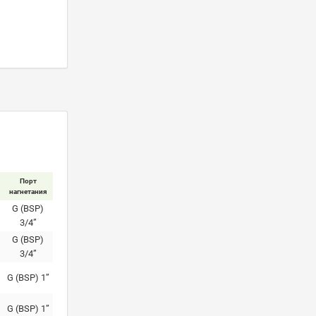
Порт
нагнетания
G (BSP)
3/4”
G (BSP)
3/4”
G (BSP) 1”
G (BSP) 1”