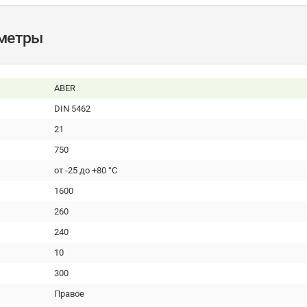
аметры
ABER
DIN 5462
21
750
от -25 до +80 °С
1600
260
240
10
300
Правое