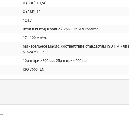
G (BSP) 1 1/4”
G (BSP) 1”
124.7
Вход и выход в задней крышке и в корпусе
17 - 100 мм²/с
Минеральное масло, соответствие стандартам ISO HM или 
51524-2 HLP
10µm при >200 bar, 25µm при <200 bar
ISO 7653 (EN)
езд