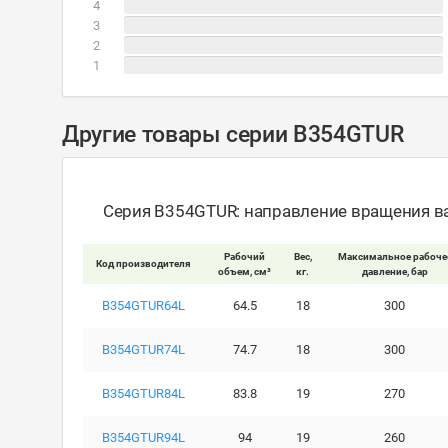
4
3
2
1
Другие товары серии B354GTUR
Серия B354GTUR: направление вращения ва
Рабочий
Вес,
Максимальное рабоче
Код производителя
объем, см³
кг.
давление, бар
B354GTUR64L
64.5
18
300
B354GTUR74L
74.7
18
300
B354GTUR84L
83.8
19
270
B354GTUR94L
94
19
260