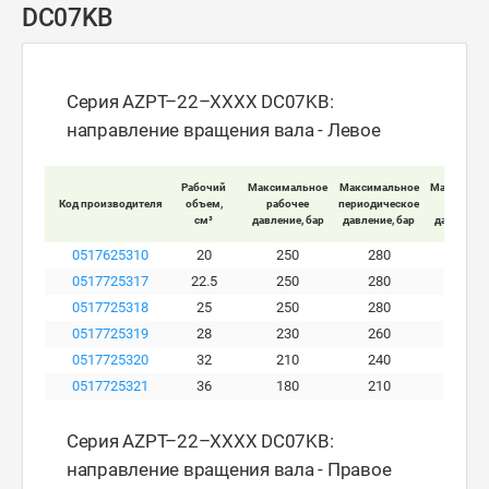
DC07KB
Серия AZPT–22–XXXX DC07KB:
направление вращения вала - Левое
Рабочий
Максимальное
Максимальное
Максимал
Код производителя
объем,
рабочее
периодическое
пиково
см³
давление, бар
давление, бар
давление,
0517625310
20
250
280
300
0517725317
22.5
250
280
300
0517725318
25
250
280
300
0517725319
28
230
260
280
0517725320
32
210
240
260
0517725321
36
180
210
230
Серия AZPT–22–XXXX DC07KB:
направление вращения вала - Правое