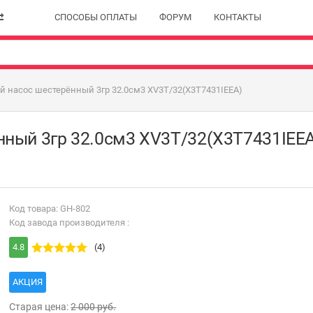
СПОСОБЫ ОПЛАТЫ
ФОРУМ
КОНТАКТЫ
й насос шестерённый 3гр 32.0см3 XV3T/32(X3T7431IEEA)
нный 3гр 32.0см3 XV3T/32(X3T7431IEEA
Код товара: GH-802
Код завода производителя :
4.8
(4)
АКЦИЯ
Старая цена:
2 000 руб.